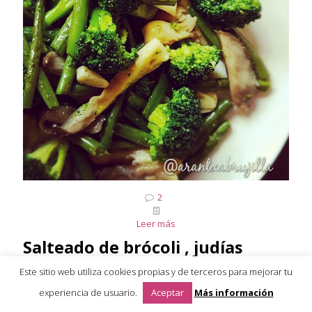
2
Leer más
Salteado de brócoli , judías
verdes y setas
Este sitio web utiliza cookies propias y de terceros para mejorar tu
experiencia de usuario.
Aceptar
Más información
Hoy pienso en verde! Me encantan las verduras y