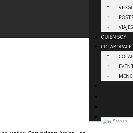
VEGGI
POST
VIAJES
QUIÉN SOY
COLABORACI
COLA
EVEN
MENC
Spanish