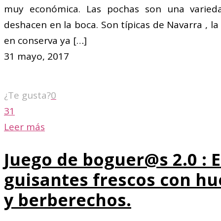
muy económica. Las pochas son una varieda
deshacen en la boca. Son típicas de Navarra , l
en conserva ya
[…]
31 mayo, 2017
¿Te gusta?
0
31
Leer más
Juego de boguer@s 2.0 : 
guisantes frescos con h
y berberechos.