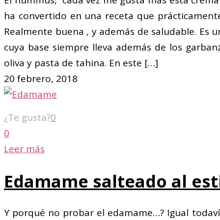
El hummus, cada vez me gusta más esta crema 
ha convertido en una receta que prácticament
Realmente buena , y además de saludable. Es u
cuya base siempre lleva además de los garban
oliva y pasta de tahina. En este
[…]
20 febrero, 2018
¿Te gusta?
0
0
Leer más
Edamame salteado al esti
Y porqué no probar el edamame…? Igual todavía