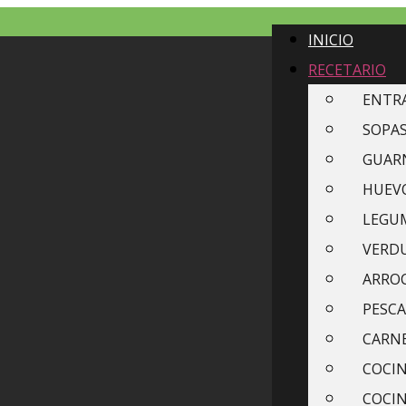
INICIO
RECETARIO
ENTR
SOPAS
GUAR
HUEVO
LEGU
VERDU
ARROC
PESCA
CARN
COCIN
COCI