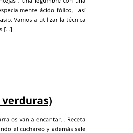
lentejas , una legumbre con una
specialmente ácido fólico, así
io. Vamos a utilizar la técnica
s
[…]
 verduras)
rra os van a encantar, . Receta
iendo el cuchareo y además sale