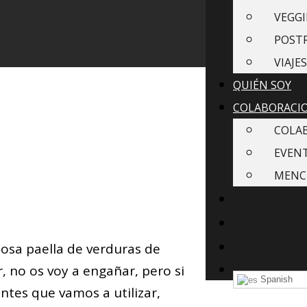
VEGGI
POST
VIAJES
QUIÉN SOY
COLABORACI
COLA
EVEN
MENC
osa paella de verduras de
, no os voy a engañar, pero si
Spanish
tes que vamos a utilizar,