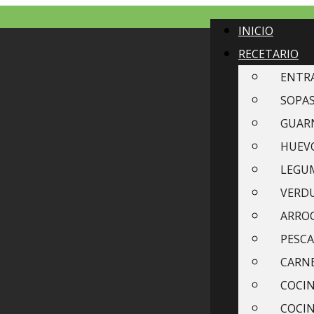
INICIO
RECETARIO
ENTR
SOPAS
GUAR
HUEVO
LEGU
VERDU
ARROC
PESCA
CARN
COCIN
COCI