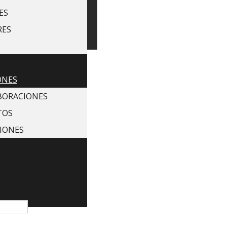
ES
RES
ONES
BORACIONES
TOS
IONES