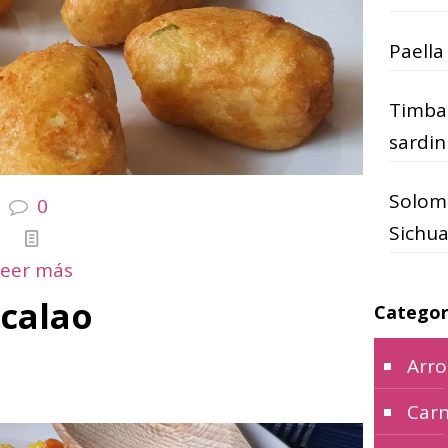
Paella
Timbal
sardin
Solomi
0
Sichua
Leer más
calao
Categor
Arro
Car