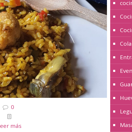
coci
Coci
Coci
Cola
Entr
Even
Guar
Huev
0
Leg
Masa
Leer más