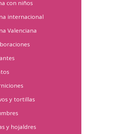
na con niños
na internacional
na Valenciana
boraciones
antes
tos
niciones
os y tortillas
umbres
s y hojaldres