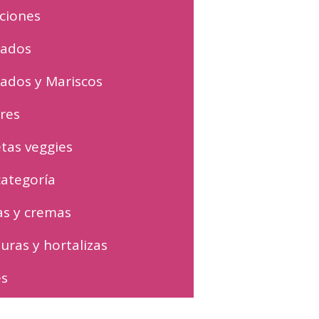
ciones
cados
ados y Mariscos
res
tas veggies
categoría
s y cremas
uras y hortalizas
es