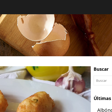
Buscar
Últimas
Albónd