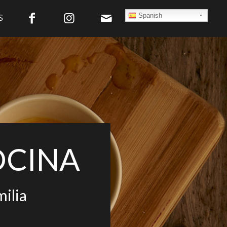
Spanish
S
OCINA
milia