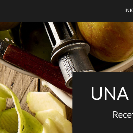
INI
UNA 
Recet