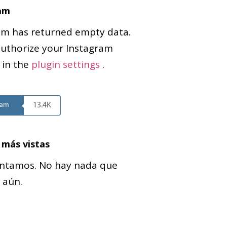
am
am has returned empty data.
authorize your Instagram
 in the
plugin settings
.
ram
13.4K
 más vistas
ntamos. No hay nada que
 aún.