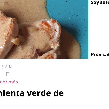
Soy aut
Premiad
0
Leer más
mienta verde de