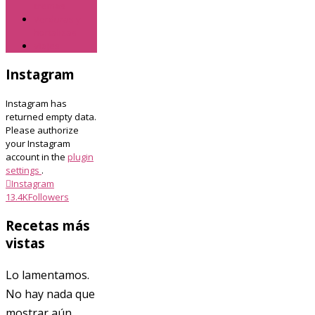
cremas
Verduras y
hortalizas
Viajes
Instagram
Instagram has
returned empty data.
Please authorize
your Instagram
account in the
plugin
settings
.
Instagram
13.4K
Followers
Recetas más
vistas
Lo lamentamos.
No hay nada que
mostrar aún.