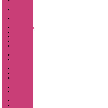
cocina con
niños
Cocina
internacional
Cocina
Valenciana
Colaboraciones
Entrantes
Eventos
Guarniciones
Huevos y
tortillas
Legumbres
Masas y
hojaldres
Menciones
Pescados
Pescados y
Mariscos
Postres
Recetas
veggies
Sin categoría
Sopas y