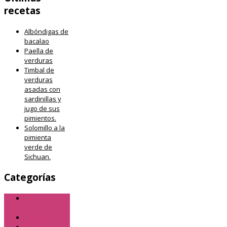
recetas
Albóndigas de
bacalao
Paella de
verduras
Timbal de
verduras
asadas con
sardinillas y
jugo de sus
pimientos.
Solomillo a la
pimienta
verde de
Sichuan.
Categorías
Arroces y
pastas
Carnes