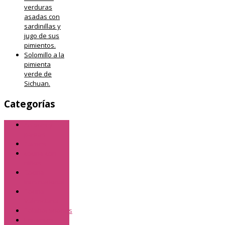
verduras
asadas con
sardinillas y
jugo de sus
pimientos.
Solomillo a la
pimienta
verde de
Sichuan.
Categorías
Arroces y
pastas
Carnes
cocina con
niños
Cocina
internacional
Cocina
Valenciana
Colaboraciones
Entrantes