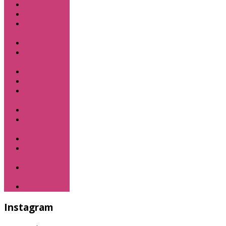
Eventos
Guarniciones
Huevos y
tortillas
Legumbres
Masas y
hojaldres
Menciones
Pescados
Pescados y
Mariscos
Postres
Recetas
veggies
Sin categoría
Sopas y
cremas
Verduras y
hortalizas
Viajes
Instagram