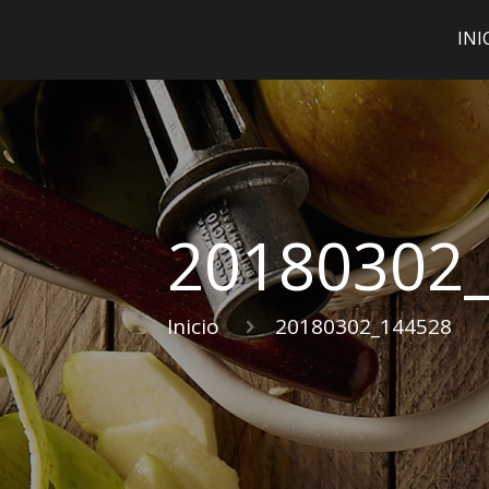
INI
20180302
Inicio
20180302_144528