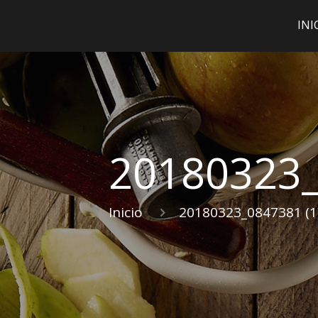
INI
20180323_
Inicio
20180323_0847381 (1