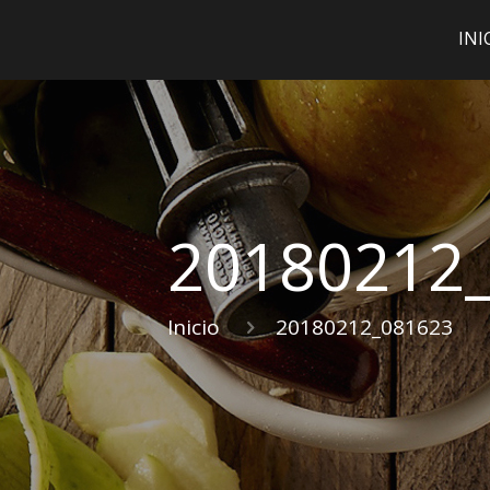
INI
20180212
Inicio
20180212_081623