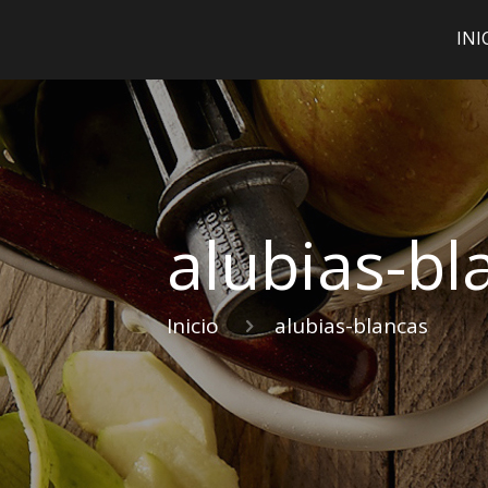
INI
alubias-bl
Inicio
alubias-blancas