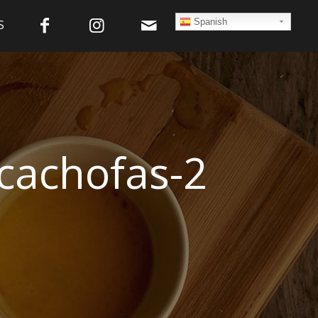
Spanish
S
lcachofas-2