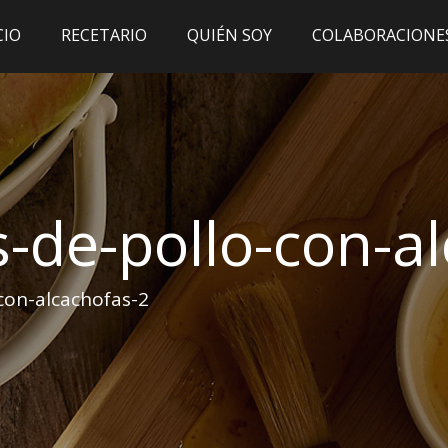
CIO
RECETARIO
QUIÉN SOY
COLABORACIONE
-de-pollo-con-a
con-alcachofas-2