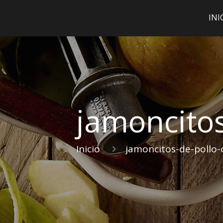
INI
jamoncitos
Inicio
jamoncitos-de-pollo-