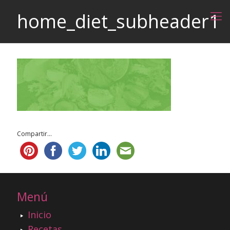
home_diet_subheader1
Compartir...
Menú
Inicio
Recetas