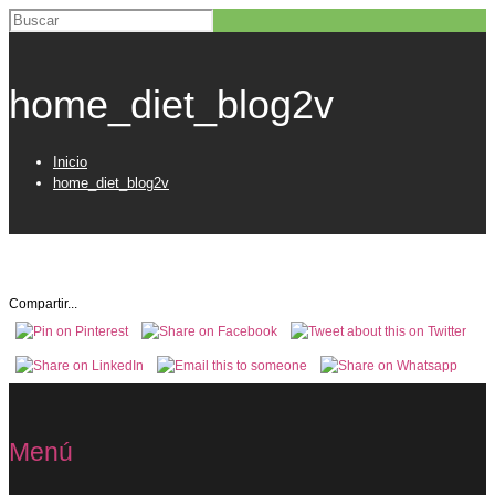
home_diet_blog2v
Inicio
home_diet_blog2v
Compartir...
Menú