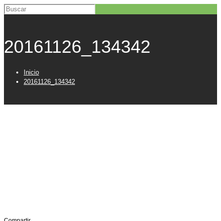
20161126_134342
Inicio
20161126_134342
Compartir...
Menú
Inicio