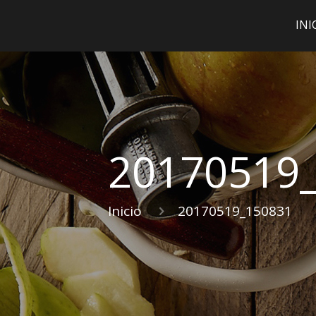
INI
20170519
Inicio
20170519_150831