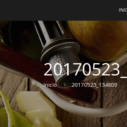
INI
20170523
Inicio
20170523_134809