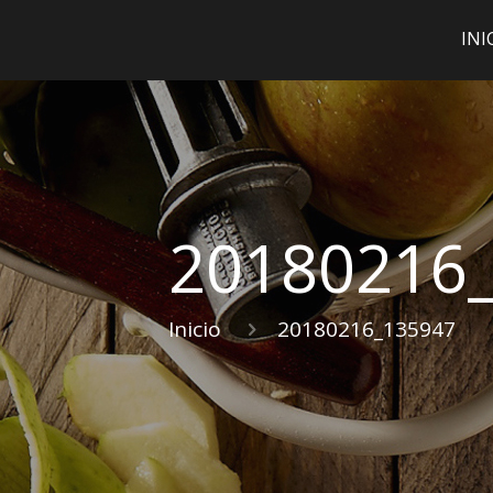
INI
20180216
Inicio
20180216_135947