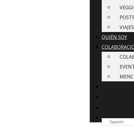
VEGGI
POST
VIAJES
QUIÉN SOY
COLABORACI
COLA
EVEN
MENC
Spanish