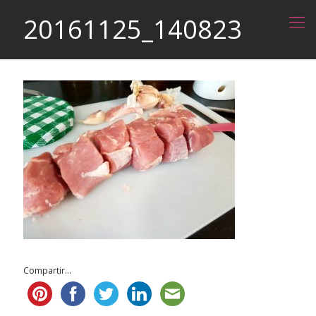
20161125_140823
Compartir...