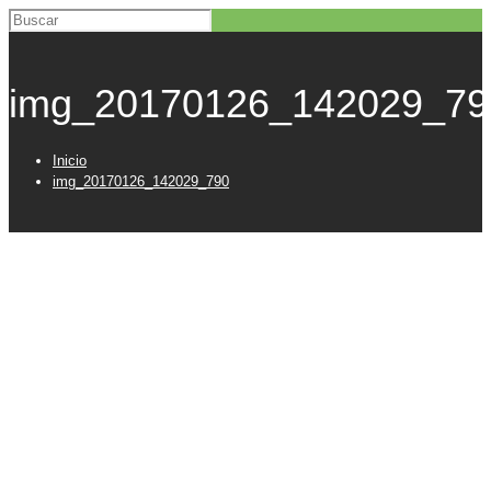
img_20170126_142029_79
Inicio
img_20170126_142029_790