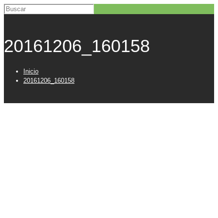
20161206_160158
Inicio
20161206_160158