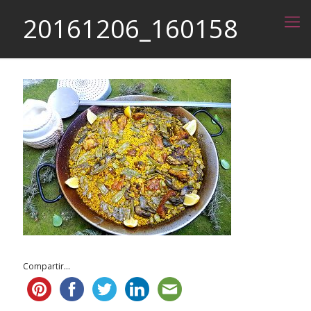
20161206_160158
Compartir...