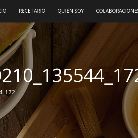
CIO
RECETARIO
QUIÉN SOY
COLABORACIONE
0210_135544_17
4_172