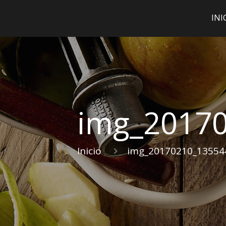
INI
img_2017
Inicio
img_20170210_13554