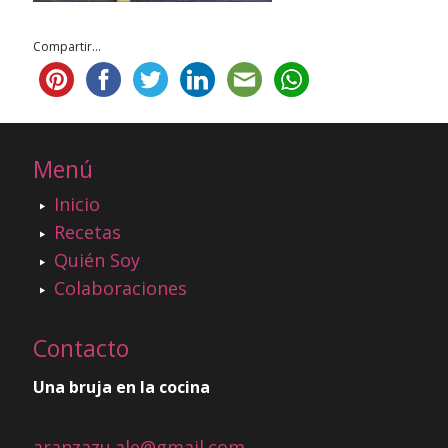
Compartir...
Menú
Inicio
Recetas
Quién Soy
Colaboraciones
Contacto
Una bruja en la cocina
aranzazu.ale@gmail.com