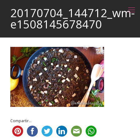
20170704_144712_wm-
e1508145678470
Compartir...