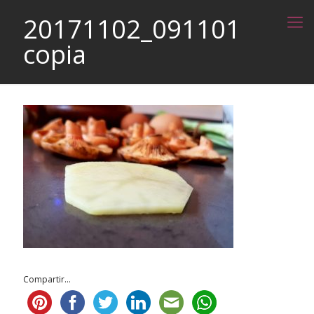
20171102_091101
copia
Compartir...